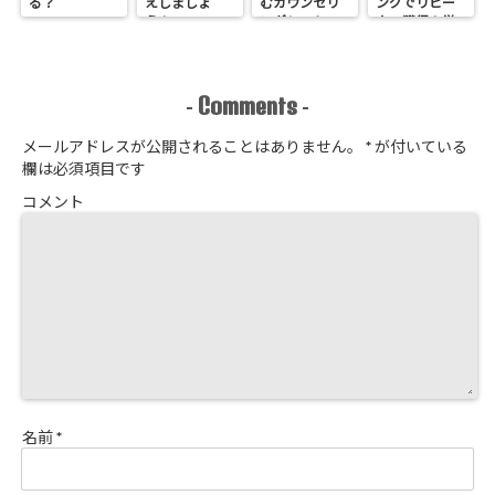
る？
えしましょ
むカウンセリ
ングでリピー
う！
ングシートの
ター獲得！覚
作り方
悟はいいか、
そこのサロン
Comments
-
-
メールアドレスが公開されることはありません。
*
が付いている
欄は必須項目です
コメント
名前
*