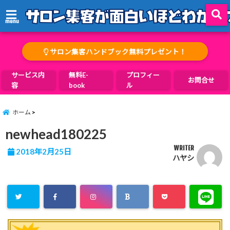
menu
サロン集客ハンドブック無料プレゼント！
サービス内
無料E-
プロフィー
お問合せ
容
book
ル
ホーム
newhead180225
WRITER
2018年2月25日
ハヤシ