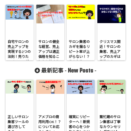
自宅サロンの
サロンの健全
サロン集客の
クリスマス間
売上アップを
な経営、売上
カギを握るリ
近！サロンの
実現する2つの
アップは適正
ピート率が上
集客、売上ア
法則！売りた
価格を知るこ
がらない！？
ップのカギは
いメニューが
とから始まり
そんなサロン
男性！？
バンバン売れ
ます！
が100％やって
New Posts
最新記事 -
-
る価格設定の
いないカウン
コツとは？
セリングと
は？
正しいサロン
アメブロの商
確実にリピー
繁忙期のサロ
集客ツールの
用利用OK！？
ターへ！新規
ン集客は丁寧
選び方して
についてお応
客の心をつか
なカウンセリ