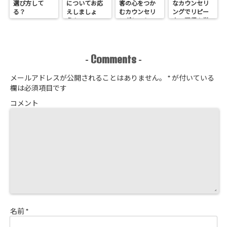
選び方して
についてお応
客の心をつか
なカウンセリ
る？
えしましょ
むカウンセリ
ングでリピー
う！
ングシートの
ター獲得！覚
作り方
悟はいいか、
そこのサロン
Comments
-
-
メールアドレスが公開されることはありません。
*
が付いている
欄は必須項目です
コメント
名前
*