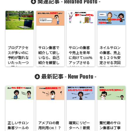
Related Posts
関連記事 -
-
ブログアクセ
サロン集客で
サロンの集客
ネイルサロン
スが多いのに
紹介して欲し
や売上を来年
の集客、売上
予約が取れな
いなら、自己
に向けて100％
を１２０％安
いたった一つ
紹介を練習し
アップさせる
定させる次回
の理由
よう！
方法は、年末
予約の獲得法
の大掃除！
New Posts
最新記事 -
-
正しいサロン
アメブロの商
確実にリピー
繁忙期のサロ
集客ツールの
用利用OK！？
ターへ！新規
ン集客は丁寧