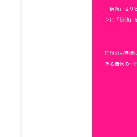
「信頼」はリ
ンに「価値」
理想のお客様
きる自信の一