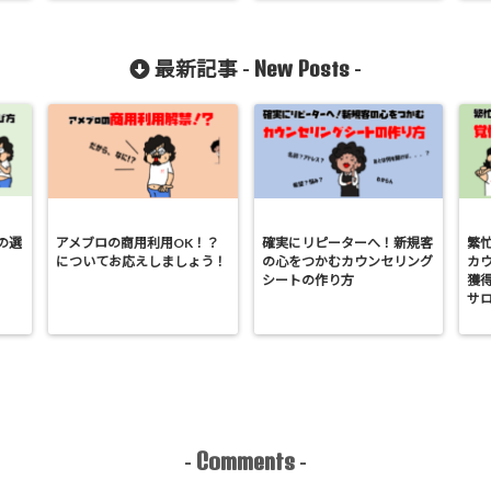
New Posts
最新記事 -
-
の選
アメブロの商用利用OK！？
確実にリピーターへ！新規客
繁
についてお応えしましょう！
の心をつかむカウンセリング
カ
シートの作り方
獲
サ
Comments
-
-