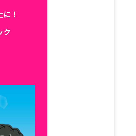
上に！
ック