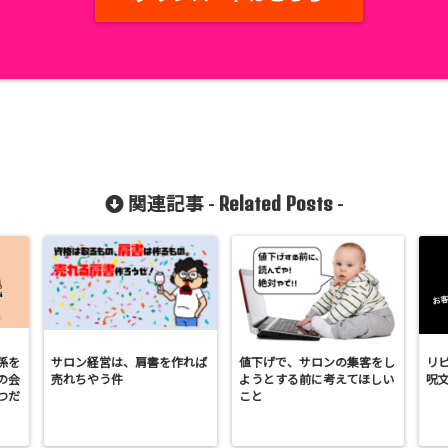
Related Posts
関連記事 -
-
係を
サロン経営は、肩書を作れば
値下げで、サロンの集客をし
リ
の会
売れちやう件
ようとする前に考えてほしい
呪
つだ
こと