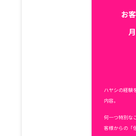
お客
月
ハヤシの経験
内容。
何一つ特別な
客様からの「