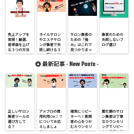
売上アップを
ネイルサロン
サロン集客の
集客のための
実現！厳選、
やエステサロ
ための「強
失敗しないブ
客単価を上げ
ンが集客で失
み」はこれで
ログ選び
る３つの方法
敗し続ける３
見つかりまっ
つの理由と改
せ！
善策をお話し
New Posts
最新記事 -
-
ちゃいます！
正しいサロン
アメブロの商
確実にリピー
繁忙期のサロ
集客ツールの
用利用OK！？
ターへ！新規
ン集客は丁寧
選び方して
についてお応
客の心をつか
なカウンセリ
る？
えしましょ
むカウンセリ
ングでリピー
う！
ングシートの
ター獲得！覚