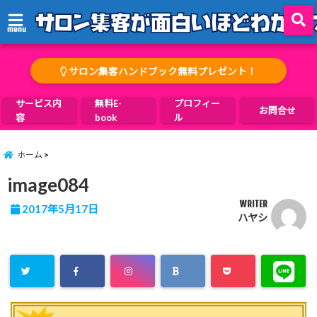
menu
サロン集客ハンドブック無料プレゼント！
サービス内
無料E-
プロフィー
お問合せ
容
book
ル
ホーム
image084
WRITER
2017年5月17日
ハヤシ