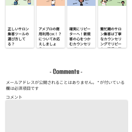
正しいサロン
アメブロの商
確実にリピー
繁忙期のサロ
集客ツールの
用利用OK！？
ターへ！新規
ン集客は丁寧
選び方して
についてお応
客の心をつか
なカウンセリ
る？
えしましょ
むカウンセリ
ングでリピー
う！
ングシートの
ター獲得！覚
作り方
悟はいいか、
そこのサロン
Comments
-
-
メールアドレスが公開されることはありません。
*
が付いている
欄は必須項目です
コメント