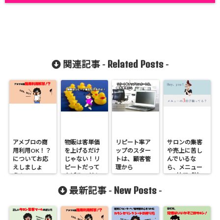
Related Posts
関連記事 -
-
アメブロの商
物販は客単価
リピート率ア
サロンの集客
用利用OK！？
を上げるだけ
ップのスター
や売上に苦し
についてお応
じゃない！リ
トは、顧客管
んでいるな
えしましょ
ピートだって
理から
ら、メニュー
う！
上げるのだ！
の3拍子「絞っ
て」「確認」
New Posts
最新記事 -
-
「継続性」に
ついて考えて
みよう！