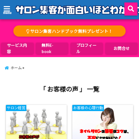
menu
サロン集客ハンドブック無料プレゼント！
サービス内
無料E-
プロフィー
お問合せ
容
book
ル
ホーム
「 お客様の声 」 一覧
サロン経営
お客様の心理行動