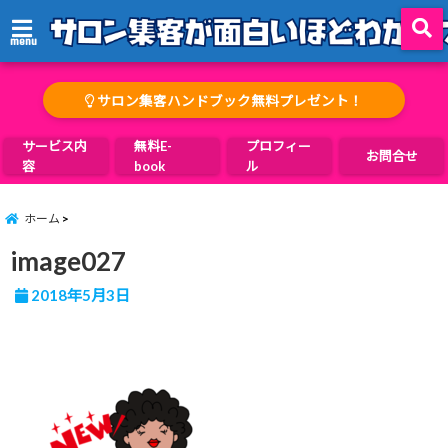
menu
サロン集客ハンドブック無料プレゼント！
サービス内
無料E-
プロフィー
お問合せ
容
book
ル
ホーム
image027
2018年5月3日