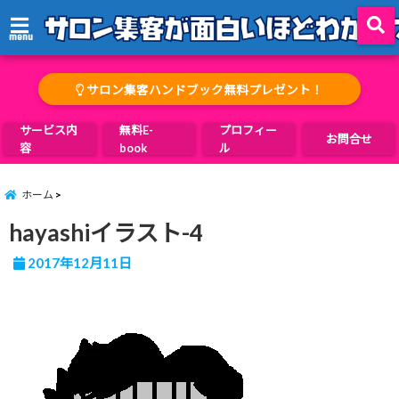
menu
サロン集客ハンドブック無料プレゼント！
サービス内
無料E-
プロフィー
お問合せ
容
book
ル
ホーム
hayashiイラスト-4
2017年12月11日